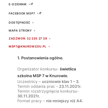
E-DZIENNIK
FACEBOOK MSP7
DOSTĘPNOŚĆ
MAPA STRONY
Regulamin szkolnego
konkursu plastycznego
ZADZWOŃ: 32 235 27 39
“Ubranie dla Pani Jesieni”.
MSP7@KNUROW.EDU.PL
1. Postanowienia ogólne.
Organizator konkursu-
świetlica
szkolna MSP 7 w Knurowie.
Uczestnicy –
uczniowie klas 1 – 3.
Termin oddania prac –
23.11.2021r.
Termin rozstrzygnięcia konkursu-
30.11.2021r.
Format pracy –
nie mniejszy niż A4.