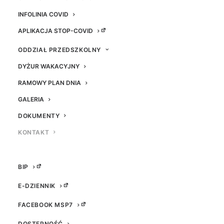
INFOLINIA COVID
Miejska Szkoła Podstawowa nr 7 w Knurowie
APLIKACJA STOP-COVID
zapewnia dostęp do tłumacza języka migowego
online.
ODDZIAŁ PRZEDSZKOLNY
DYŻUR WAKACYJNY
W celu skorzystania z usługi wymagane jest
RAMOWY PLAN DNIA
wcześniejsze ustalenie z sekretariatem szkoły
terminu załatwienia sprawy.
GALERIA
DOKUMENTY
KONTAKT
Formularz kontaktowy
BIP
E-DZIENNIK
FACEBOOK MSP7
DOSTĘPNOŚĆ