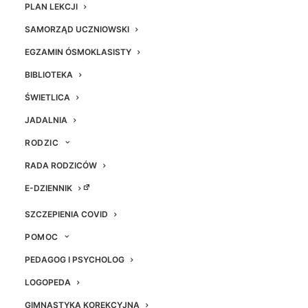
PLAN LEKCJI
Inspektor Ochrony Danych
SAMORZĄD UCZNIOWSKI
EGZAMIN ÓSMOKLASISTY
Witold Długosz
BIBLIOTEKA
tel. +48 32 235 27 39
ŚWIETLICA
JADALNIA
e-mail:
iod.msp7@knurow.edu.pl
RODZIC
Koordynator ds. dostępności
RADA RODZICÓW
Witold Długosz
E-DZIENNIK
SZCZEPIENIA COVID
tel. +48 32 235 27 39
POMOC
PEDAGOG I PSYCHOLOG
LOGOPEDA
Tłumacz języka migowego
GIMNASTYKA KOREKCYJNA