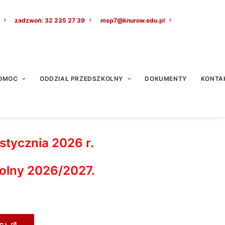
zadzwoń: 32 235 27 39
msp7@knurow.edu.pl
OMOC
ODDZIAŁ PRZEDSZKOLNY
DOKUMENTY
KONTA
tycznia 2026 r.
zkolny 2026/2027.