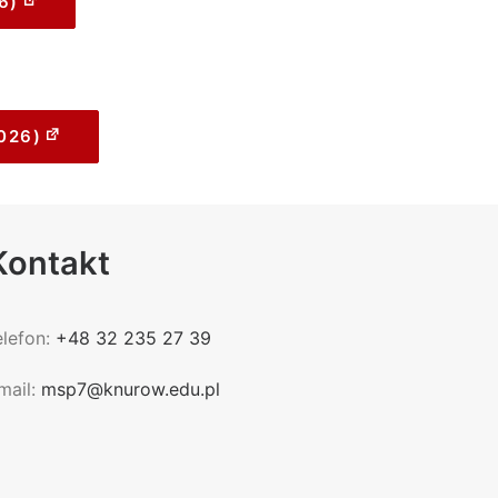
6)
026)
Kontakt
elefon:
+48 32 235 27 39
mail:
msp7@knurow.edu.pl