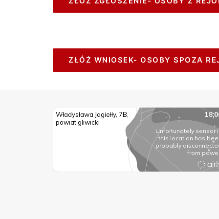
ZŁÓŻ ZGŁOSZENIE- OSOBY Z REJO
ZŁÓŻ WNIOSEK- OSOBY SPOZA REJ