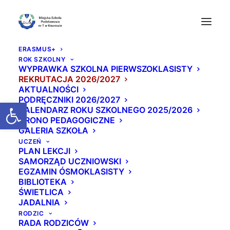
ERASMUS+
ROK SZKOLNY
WYPRAWKA SZKOLNA PIERWSZOKLASISTY
REKRUTACJA 2026/2027
AKTUALNOŚCI
PODRĘCZNIKI 2026/2027
Otwórz pasek narzędzi
KALENDARZ ROKU SZKOLNEGO 2025/2026
GRONO PEDAGOGICZNE
Nauczyciele „Siódemk
GALERIA SZKOŁA
UCZEŃ
i” mówią STOP HEJTO
PLAN LEKCJI
SAMORZĄD UCZNIOWSKI
WI! 💙
EGZAMIN ÓSMOKLASISTY
BIBLIOTEKA
ŚWIETLICA
15 STYCZNIA 2026
|
W
AKTUALNOŚCI
|
PRZEZ
BEATA
JADALNIA
RODZIC
RADA RODZICÓW