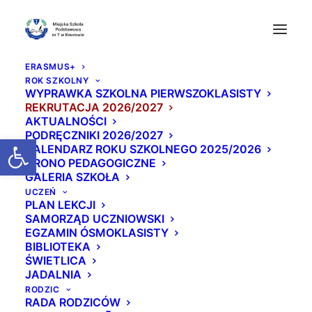
ERASMUS+
ROK SZKOLNY
WYPRAWKA SZKOLNA PIERWSZOKLASISTY
REKRUTACJA 2026/2027
AKTUALNOŚCI
PODRĘCZNIKI 2026/2027
Otwórz pasek narzędzi
KALENDARZ ROKU SZKOLNEGO 2025/2026
GRONO PEDAGOGICZNE
GALERIA SZKOŁA
Nauczyciel dyplomow
UCZEŃ
PLAN LEKCJI
any
SAMORZĄD UCZNIOWSKI
EGZAMIN ÓSMOKLASISTY
BIBLIOTEKA
16 STYCZNIA 2026
|
W
AKTUALNOŚCI
|
PRZEZ
BEATA
ŚWIETLICA
JADALNIA
RODZIC
RADA RODZICÓW