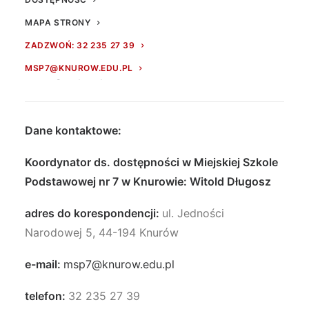
monitorowanie działalności Miejskiej Szkoły
MAPA STRONY
Podstawowej nr 7 w Knurowie w zakresie
ZADZWOŃ: 32 235 27 39
zapewniania dostępności osobom ze
MSP7@KNUROW.EDU.PL
szczególnymi potrzebami.
Dane kontaktowe:
Koordynator ds. dostępności w Miejskiej Szkole
Podstawowej nr 7 w Knurowie: Witold Długosz
adres do korespondencji:
ul. Jedności
Narodowej 5, 44-194 Knurów
e-mail:
msp7@knurow.edu.pl
telefon:
32 235 27 39