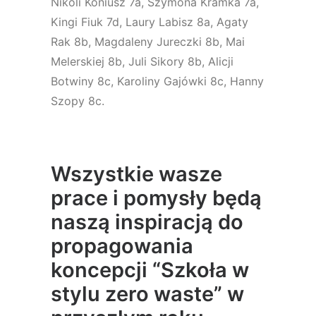
Nikoli Koniusz 7a, Szymona Kramka 7a,
Kingi Fiuk 7d, Laury Labisz 8a, Agaty
Rak 8b, Magdaleny Jureczki 8b, Mai
Melerskiej 8b, Juli Sikory 8b, Alicji
Botwiny 8c, Karoliny Gajówki 8c, Hanny
Szopy 8c.
Wszystkie wasze
prace i pomysły będą
naszą inspiracją do
propagowania
koncepcji “Szkoła w
stylu zero waste” w