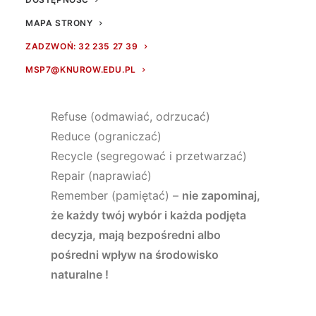
zero/less waste, poniżej przeczytajcie
MAPA STRONY
jego podstawowezasady. Zostały one
ZADZWOŃ: 32 235 27 39
zbudowane wokół kilku „R”:
MSP7@KNUROW.EDU.PL
Refuse (odmawiać, odrzucać)
Reduce (ograniczać)
Recycle (segregować i przetwarzać)
Repair (naprawiać)
Remember (pamiętać) –
nie zapominaj,
że każdy twój wybór i każda podjęta
decyzja, mają bezpośredni albo
pośredni wpływ na środowisko
naturalne !