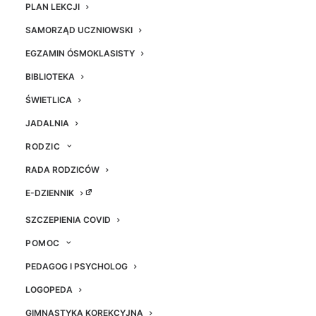
PLAN LEKCJI
SAMORZĄD UCZNIOWSKI
EGZAMIN ÓSMOKLASISTY
BIBLIOTEKA
DZIEŃ ZIEMI
ŚWIETLICA
JADALNIA
RODZIC
Konkurs “Szkoła w stylu
RADA RODZICÓW
zero waste”
E-DZIENNIK
SZCZEPIENIA COVID
Koncepcje zero waste oraz less waste –
POMOC
czyli „zero odpadów/ marnotrawstwa” i
„mniejodpadów/marnotrawstwa” są
PEDAGOG I PSYCHOLOG
odpowiedzią na pogorszenie się stanu
LOGOPEDA
naszego środowiska naturalnego.
GIMNASTYKA KOREKCYJNA