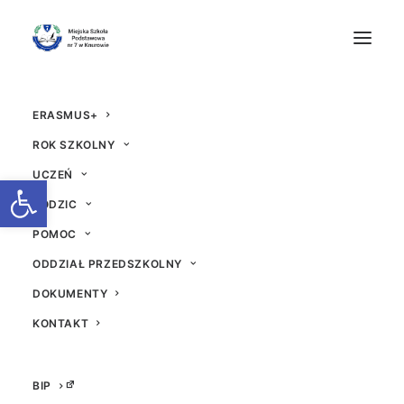
ERASMUS+
ROK SZKOLNY
UCZEŃ
Otwórz pasek narzędzi
RODZIC
POMOC
Mistrzostwa Knurowa
ODDZIAŁ PRZEDSZKOLNY
w Futsalu
DOKUMENTY
KONTAKT
15 LISTOPADA 2019
|
W
AKTUALNOŚCI
|
PRZEZ
ADM
BIP