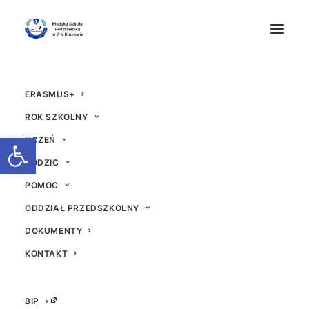
ERASMUS+
ROK SZKOLNY
Otwórz pasek narzędzi
UCZEŃ
RODZIC
Lekcja techniki w klasi
POMOC
ODDZIAŁ PRZEDSZKOLNY
e 4a
DOKUMENTY
5 CZERWCA 2024
|
W
AKTUALNOŚCI
|
PRZEZ
BEATA
KONTAKT
BIP