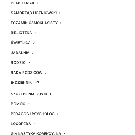
PLAN LEKCJI
SAMORZĄD UCZNIOWSKI
EGZAMIN ÓSMOKLASISTY
BIBLIOTEKA
ŚWIETLICA
21 marca, w czwartek odbyła
JADALNIA
się kolejna edycja
RODZIC
Międzynarodowego Konkursu
RADA RODZICÓW
Matematycznego – KANGUR
E-DZIENNIK
2019
W konkursie wzięło udział 58
SZCZEPIENIA COVID
osób:
POMOC
– 16 uczniów w kategorii
PEDAGOG I PSYCHOLOG
ŻACZEK
LOGOPEDA
– 18 uczniów w kategorii
GIMNASTYKA KOREKCYJNA