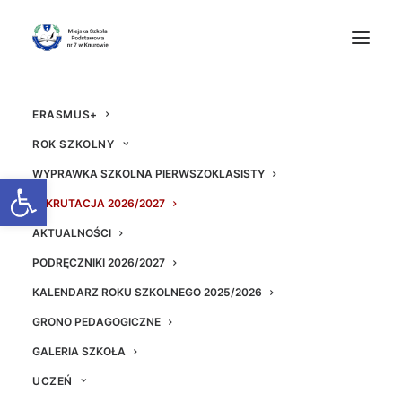
ERASMUS+
ROK SZKOLNY
WYPRAWKA SZKOLNA PIERWSZOKLASISTY
Otwórz pasek narzędzi
REKRUTACJA 2026/2027
AKTUALNOŚCI
KANGUR 2019
PODRĘCZNIKI 2026/2027
KALENDARZ ROKU SZKOLNEGO 2025/2026
26 MARCA 2019
|
W
AKTUALNOŚCI
|
PRZEZ
ADM
GRONO PEDAGOGICZNE
GALERIA SZKOŁA
UCZEŃ