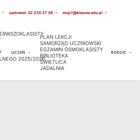
zadzwoń: 32 235 27 39
msp7@knurow.edu.pl
ERWSZOKLASISTY
PLAN LEKCJI
7
SAMORZĄD UCZNIOWSKI
EGZAMIN ÓSMOKLASISTY
7
UCZEŃ
RODZIC
BIBLIOTEKA
LNEGO 2025/2026
ŚWIETLICA
JADALNIA