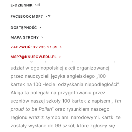
E-DZIENNIK
FACEBOOK MSP7
DOSTĘPNOŚĆ
MAPA STRONY
ZADZWOŃ: 32 235 27 39
Z okazji obchodów
100 lecia odzyskania
MSP7@KNUROW.EDU.PL
niepodległości przez Polskę
nasza szkoła wzięła
udział w ogólnopolskiej akcji organizowanej
przez nauczycieli języka angielskiego „100
kartek na 100 -lecie odzyskania niepodległości”.
Akcja ta polegała na przygotowaniu przez
uczniów naszej szkoły 100 kartek z napisem
„ I’m
proud to be Polish
” oraz rysunkiem naszego
regionu wraz z symbolami narodowymi. Kartki te
zostały wysłane do 99 szkół, które zgłosiły się