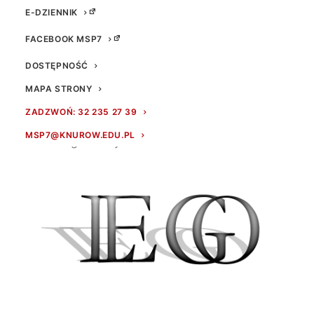
E-DZIENNIK
FACEBOOK MSP7
DOSTĘPNOŚĆ
MAPA STRONY
ZADZWOŃ: 32 235 27 39
Logo Krzysia z 8b wygrywa Nasz szkolny
MSP7@KNUROW.EDU.PL
konkurs graficzny – GRATULACJE