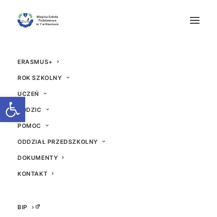
ERASMUS+
ROK SZKOLNY
UCZEŃ
Otwórz pasek narzędzi
RODZIC
POMOC
Logo
ODDZIAŁ PRZEDSZKOLNY
DOKUMENTY
29 LISTOPADA 2018
|
W
AKTUALNOŚCI
|
PRZEZ
ADM
KONTAKT
BIP