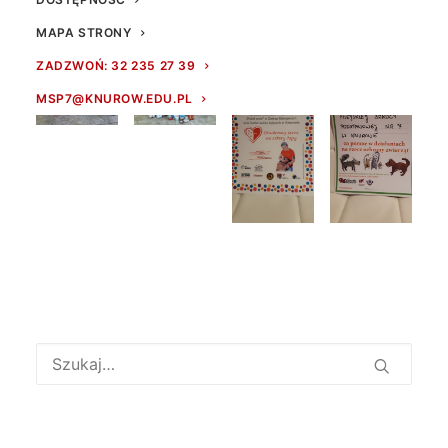
z
pieskiem
MAPA STRONY
ZADZWOŃ: 32 235 27 39
MSP7@KNUROW.EDU.PL