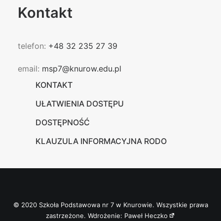
Kontakt
telefon:
+48 32 235 27 39
email:
msp7@knurow.edu.pl
KONTAKT
UŁATWIENIA DOSTĘPU
DOSTĘPNOŚĆ
KLAUZULA INFORMACYJNA RODO
© 2020 Szkoła Podstawowa nr 7 w Knurowie. Wszystkie prawa
zastrzeżone. Wdrożenie:
Paweł Heczko