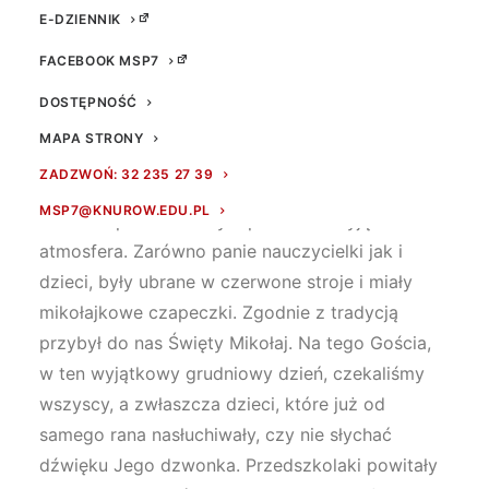
E-DZIENNIK
FACEBOOK MSP7
DOSTĘPNOŚĆ
MAPA STRONY
ZADZWOŃ: 32 235 27 39
7 grudnia od samego rana w naszej szkole w
MSP7@KNUROW.EDU.PL
oddziale przedszkolnym panowała wyjątkowa
atmosfera. Zarówno panie nauczycielki jak i
dzieci, były ubrane w czerwone stroje i miały
mikołajkowe czapeczki. Zgodnie z tradycją
przybył do nas Święty Mikołaj. Na tego Gościa,
w ten wyjątkowy grudniowy dzień, czekaliśmy
wszyscy, a zwłaszcza dzieci, które już od
samego rana nasłuchiwały, czy nie słychać
dźwięku Jego dzwonka. Przedszkolaki powitały