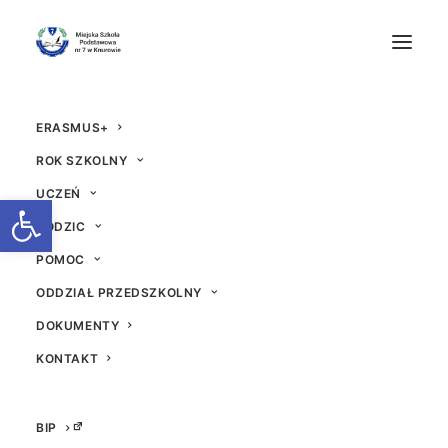
ERASMUS+
ROK SZKOLNY
UCZEŃ
Otwórz pasek narzędzi
RODZIC
POMOC
Mikołaj prezentów
ODDZIAŁ PRZEDSZKOLNY
DOKUMENTY
8 GRUDNIA 2020
|
W
AKTUALNOŚCI
|
PRZEZ
ADM
KONTAKT
BIP