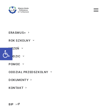
ERASMUS+
ROK SZKOLNY
Otwórz pasek narzędzi
UCZEŃ
RODZIC
#laboratoriaprzyszlos
POMOC
ODDZIAŁ PRZEDSZKOLNY
ci
DOKUMENTY
17 STYCZNIA 2024
|
W
AKTUALNOŚCI
|
PRZEZ
DAWID
KONTAKT
BIP