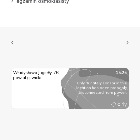
egzamin ósmoklasisty