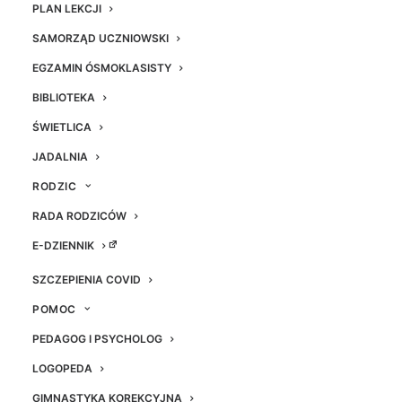
PLAN LEKCJI
SAMORZĄD UCZNIOWSKI
EGZAMIN ÓSMOKLASISTY
BIBLIOTEKA
ŚWIETLICA
JADALNIA
RODZIC
RADA RODZICÓW
Kurs
Kurs
Kurs
Kurs
Kurs
E-DZIENNIK
pierwszej
pierwszej
pierwszej
pierwszej
pierwszej
pomocy
pomocy
pomocy
pomocy
pomocy
sierpień
sierpień
sierpień
sierpień
sierpień
SZCZEPIENIA COVID
2020
2020
2020
2020
2020
POMOC
PEDAGOG I PSYCHOLOG
LOGOPEDA
GIMNASTYKA KOREKCYJNA