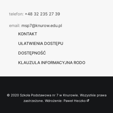
telefon:
+48 32 235 27 39
email:
msp7@knurow.edu.pl
KONTAKT
UŁATWIENIA DOSTĘPU
DOSTĘPNOŚĆ
KLAUZULA INFORMACYJNA RODO
© 2020 Szkoła Podstawowa nr 7 w Knurowie. Wszystkie prawa
zastrzeżone. Wdrożenie:
Paweł Heczko