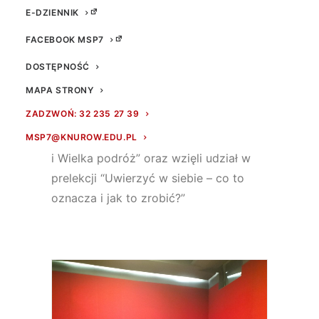
E-DZIENNIK
FACEBOOK MSP7
DOSTĘPNOŚĆ
MAPA STRONY
Klasy 1-3 wybrały się dzisiaj do kina w
ZADZWOŃ: 32 235 27 39
ramach programu KinoSzkoła.
Uczniowie oglądali animację pt. ” Yakari
MSP7@KNUROW.EDU.PL
i Wielka podróż” oraz wzięli udział w
prelekcji “Uwierzyć w siebie – co to
oznacza i jak to zrobić?”