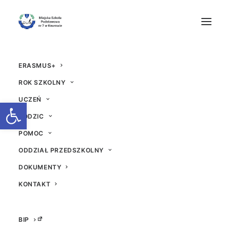
ERASMUS+
ROK SZKOLNY
UCZEŃ
Otwórz pasek narzędzi
RODZIC
POMOC
KinoSzkoła w klasach
ODDZIAŁ PRZEDSZKOLNY
1-3
DOKUMENTY
KONTAKT
20 PAŹDZIERNIKA 2022
|
W
AKTUALNOŚCI
|
PRZEZ
IMPORT
BIP