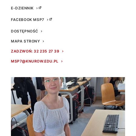
E-DZIENNIK
FACEBOOK MSP7
DOSTĘPNOŚĆ
MAPA STRONY
ZADZWOŃ: 32 235 27 39
MSP7@KNUROW.EDU.PL