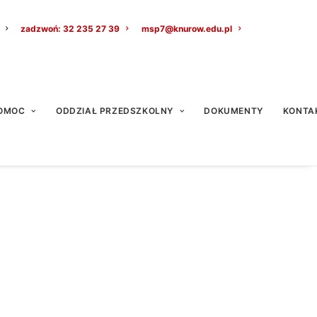
zadzwoń: 32 235 27 39
msp7@knurow.edu.pl
OMOC
ODDZIAŁ PRZEDSZKOLNY
DOKUMENTY
KONTA