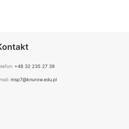
Kontakt
elefon:
+48 32 235 27 39
mail:
msp7@knurow.edu.pl