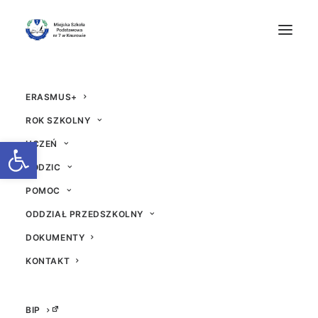
ERASMUS+
ROK SZKOLNY
Otwórz pasek narzędzi
UCZEŃ
RODZIC
Zbiórka darów dla sch
POMOC
ODDZIAŁ PRZEDSZKOLNY
roniska
DOKUMENTY
13 PAŹDZIERNIKA 2025
|
W
AKTUALNOŚCI
|
PRZEZ
BEATA
KONTAKT
BIP