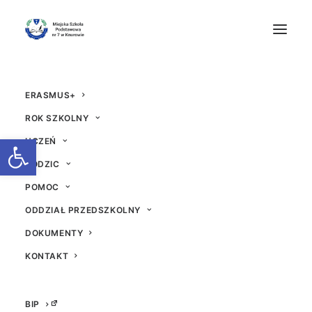
ERASMUS+
ROK SZKOLNY
Otwórz pasek narzędzi
UCZEŃ
RODZIC
ZAPRASZAMY NA CH
POMOC
ARYTATYWNY KIERM
ODDZIAŁ PRZEDSZKOLNY
ASZ ŚWIĄTECZNY
DOKUMENTY
KONTAKT
11 GRUDNIA 2023
|
W
AKTUALNOŚCI
|
PRZEZ
DAWID
BIP