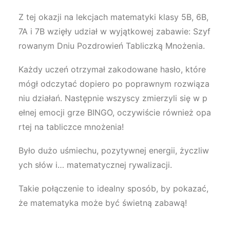
Z tej okazji na lekcjach matematyki klasy 5B, 6B,
7A i 7B wzięły udział w wyjątkowej zabawie: Szyf
rowanym Dniu Pozdrowień Tabliczką Mnożenia.
Ka
żdy uczeń otrzymał zakodowane hasło, kt
óre
móg
ł odczytać dopiero po poprawnym rozwiąza
niu działań. Następnie wszyscy zmierzyli się w p
ełnej emocji grze BINGO, oczywiście r
ównie
ż opa
rtej na tabliczce mnożenia!
By
ło dużo uśmiechu, pozytywnej energii, życzliw
ych sł
ów i… matematycznej rywalizacji.
Takie po
łączenie to idealny spos
ób, by pokaza
ć,
że matematyka może być świetną zabawą!