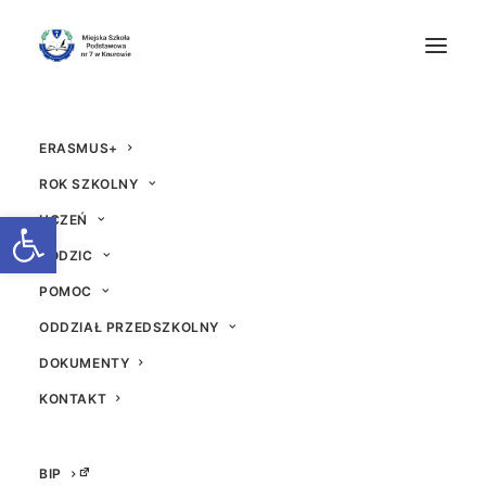
ERASMUS+
ROK SZKOLNY
Otwórz pasek narzędzi
UCZEŃ
RODZIC
XV Światowy Dzień Ta
POMOC
ODDZIAŁ PRZEDSZKOLNY
bliczki Mnożenia
DOKUMENTY
21 LISTOPADA 2025
|
W
AKTUALNOŚCI
|
PRZEZ
BEATA
KONTAKT
BIP