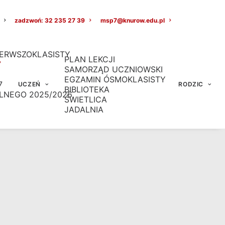
zadzwoń: 32 235 27 39
msp7@knurow.edu.pl
ERWSZOKLASISTY
PLAN LEKCJI
7
SAMORZĄD UCZNIOWSKI
EGZAMIN ÓSMOKLASISTY
7
UCZEŃ
RODZIC
BIBLIOTEKA
LNEGO 2025/2026
ŚWIETLICA
JADALNIA