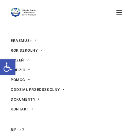
ERASMUS+
ROK SZKOLNY
Otwórz pasek narzędzi
UCZEŃ
RODZIC
Wycieczka do Tarnow
POMOC
ODDZIAŁ PRZEDSZKOLNY
skich Gór
DOKUMENTY
20 LISTOPADA 2024
|
W
AKTUALNOŚCI
|
PRZEZ
BEATA
KONTAKT
BIP