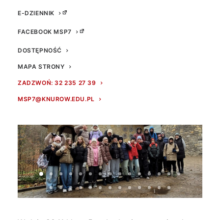
E-DZIENNIK
FACEBOOK MSP7
DOSTĘPNOŚĆ
MAPA STRONY
ZADZWOŃ: 32 235 27 39
MSP7@KNUROW.EDU.PL