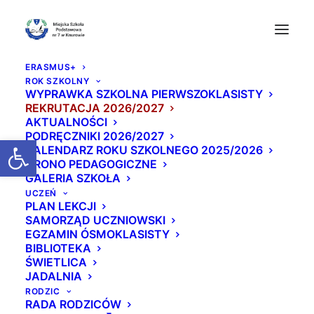
ERASMUS+
ROK SZKOLNY
WYPRAWKA SZKOLNA PIERWSZOKLASISTY
REKRUTACJA 2026/2027
AKTUALNOŚCI
PODRĘCZNIKI 2026/2027
Otwórz pasek narzędzi
KALENDARZ ROKU SZKOLNEGO 2025/2026
GRONO PEDAGOGICZNE
GALERIA SZKOŁA
Wycieczka do Muzeu
UCZEŃ
PLAN LEKCJI
m Chleba
SAMORZĄD UCZNIOWSKI
EGZAMIN ÓSMOKLASISTY
BIBLIOTEKA
9 CZERWCA 2026
|
W
AKTUALNOŚCI
|
PRZEZ
BEATA
ŚWIETLICA
JADALNIA
RODZIC
RADA RODZICÓW