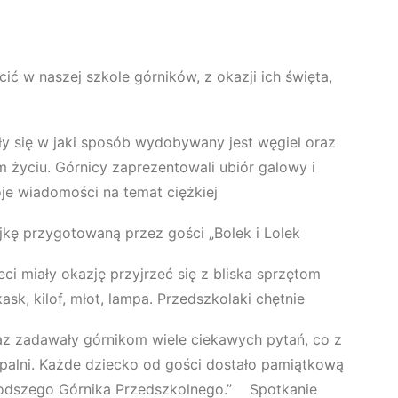
ić w naszej szkole górników, z okazji ich święta,
y się w jaki sposób wydobywany jest węgiel oraz
 życiu. Górnicy zaprezentowali ubiór galowy i
je wiadomości na temat ciężkiej
ajkę przygotowaną przez gości „Bolek i Lolek
ieci miały okazję przyjrzeć się z bliska sprzętom
sk, kilof, młot, lampa. Przedszkolaki chętnie
az zadawały górnikom wiele ciekawych pytań, co z
palni. Każde dziecko od gości dostało pamiątkową
łodszego Górnika Przedszkolnego.” Spotkanie