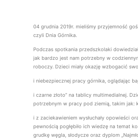
04 grudnia 2019r. mieliśmy przyjemność gośc
czyli Dnia Górnika.
Podczas spotkania przedszkolaki dowiedział
jak bardzo jest nam potrzebny w codziennym
roboczy. Dzieci miały okazję wzbogacić swo
i niebezpiecznej pracy górnika, oglądając b
i czarne złoto” na tablicy multimedialnej. Dz
potrzebnym w pracy pod ziemią, takim jak: ka
i z zaciekawieniem wysłuchały opowieści or
pewnością pogłębiło ich wiedzę na temat ko
grudkę węgla, słodycze oraz dyplom „Najm