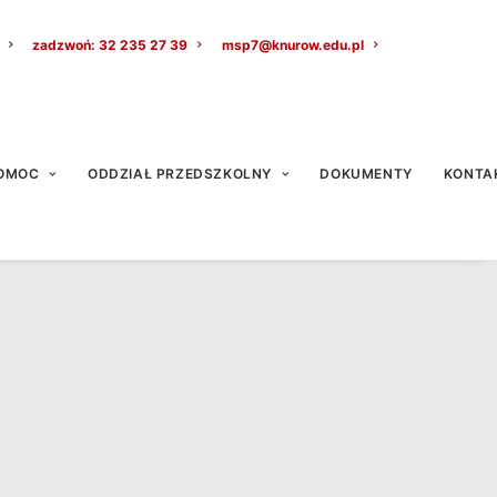
zadzwoń: 32 235 27 39
msp7@knurow.edu.pl
OMOC
ODDZIAŁ PRZEDSZKOLNY
DOKUMENTY
KONTA