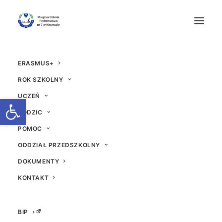
ERASMUS+
ROK SZKOLNY
UCZEŃ
Otwórz pasek narzędzi
RODZIC
POMOC
U nas też był...
ODDZIAŁ PRZEDSZKOLNY
DOKUMENTY
6 GRUDNIA 2022
|
W
AKTUALNOŚCI
|
PRZEZ
IMPORT
KONTAKT
BIP