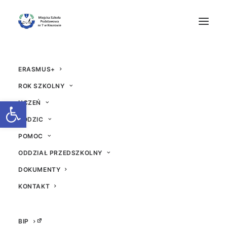
ERASMUS+
ROK SZKOLNY
Otwórz pasek narzędzi
UCZEŃ
RODZIC
Świąteczna galeria ś
POMOC
ODDZIAŁ PRZEDSZKOLNY
wietlicowa
DOKUMENTY
19 GRUDNIA 2025
|
W
AKTUALNOŚCI
|
PRZEZ
BEATA
KONTAKT
BIP