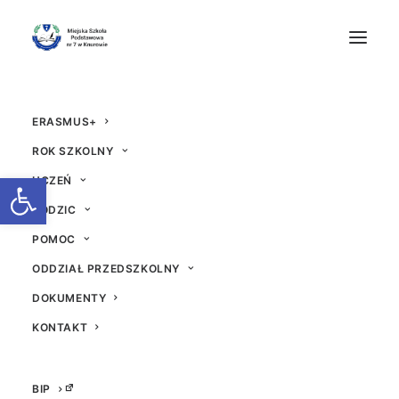
ERASMUS+
ROK SZKOLNY
Otwórz pasek narzędzi
UCZEŃ
RODZIC
Spotkanie z podróżni
POMOC
ODDZIAŁ PRZEDSZKOLNY
kiem
DOKUMENTY
29 PAŹDZIERNIKA 2024
|
W
AKTUALNOŚCI
|
PRZEZ
BEATA
KONTAKT
BIP