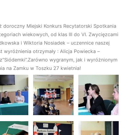
uż doroczny Miejski Konkurs Recytatorski Spotkania
egoriach wiekowych, od klas III do VI. Zwycięzcami
iadkowska i Wiktoria Nosiadek – uczennice naszej
t wyróżnienia otrzymały : Alicja Powiecka –
 z”Siódemki”.Zarówno wygranym, jak i wyróżnionym
ia na Zamku w Toszku 27 kwietnia!