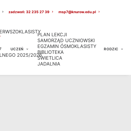
zadzwoń: 32 235 27 39
msp7@knurow.edu.pl
ERWSZOKLASISTY
PLAN LEKCJI
7
SAMORZĄD UCZNIOWSKI
EGZAMIN ÓSMOKLASISTY
7
UCZEŃ
RODZIC
BIBLIOTEKA
LNEGO 2025/2026
ŚWIETLICA
JADALNIA