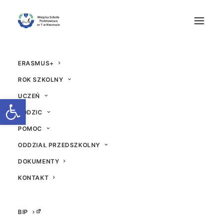
ERASMUS+
ROK SZKOLNY
UCZEŃ
Otwórz pasek narzędzi
RODZIC
POMOC
Sąd nad Balladyną
ODDZIAŁ PRZEDSZKOLNY
DOKUMENTY
4 GRUDNIA 2018
|
W
AKTUALNOŚCI
|
PRZEZ
ADM
KONTAKT
BIP