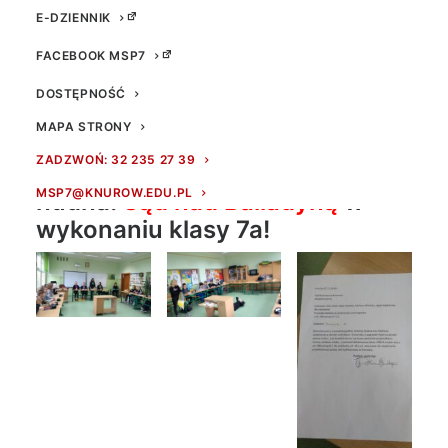
E-DZIENNIK
FACEBOOK MSP7
DOSTĘPNOŚĆ
MAPA STRONY
ZADZWOŃ: 32 235 27 39
Lekcja polskiego nie musi być
MSP7@KNUROW.EDU.PL
nudna!
Sąd nad Balladyną
w
wykonaniu klasy 7a!