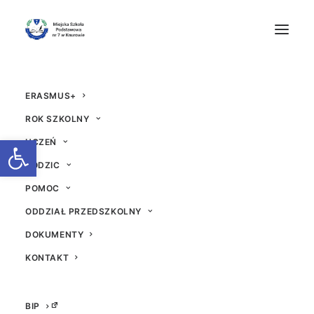
ERASMUS+
ROK SZKOLNY
Otwórz pasek narzędzi
UCZEŃ
RODZIC
POMOC
Różowa skrzyneczka
ODDZIAŁ PRZEDSZKOLNY
DOKUMENTY
3 MARCA 2024
|
W
AKTUALNOŚCI
|
PRZEZ
BEATA
KONTAKT
BIP