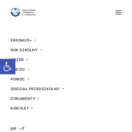
ERASMUS+
ROK SZKOLNY
Otwórz pasek narzędzi
UCZEŃ
RODZIC
Robotyka - Żaglówka,
POMOC
klocki LEGO BRICQ ed
ODDZIAŁ PRZEDSZKOLNY
ukation
DOKUMENTY
KONTAKT
15 LUTEGO 2024
|
W
AKTUALNOŚCI
|
PRZEZ
DAWID
BIP