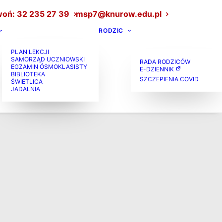
oń: 32 235 27 39
msp7@knurow.edu.pl
RODZIC
PLAN LEKCJI
SAMORZĄD UCZNIOWSKI
RADA RODZICÓW
EGZAMIN ÓSMOKLASISTY
E-DZIENNIK
BIBLIOTEKA
SZCZEPIENIA COVID
ŚWIETLICA
JADALNIA