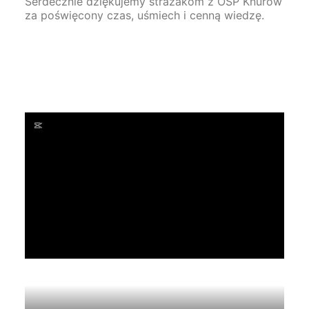
Serdecznie dziękujemy strażakom z OSP Knurów
za poświęcony czas, uśmiech i cenną wiedzę.