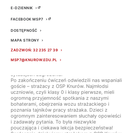
E-DZIENNIK
FACEBOOK MSP7
DOSTĘPNOŚĆ
MAPA STRONY
Dziś w naszej szkole odbyła się próbna
ZADZWOŃ: 32 235 27 39
ewakuacja – ważne ćwiczenie, które pozwala
MSP7@KNUROW.EDU.PL
wszystkim uczniom i pracownikom poczuć się
bezpieczniej i wiedzieć, jak zachować się w
sytuacjach zagrożenia.
Po zakończeniu ćwiczeń odwiedzili nas wspaniali
goście – strażacy z OSP Knurów. Najmłodsi
uczniowie, czyli klasy 0 i klasy pierwsze, mieli
ogromną przyjemność spotkania z naszymi
bohaterami, obejrzenia wozu strażackiego i
poznania tajników pracy strażaka. Dzieci z
ogromnym zainteresowaniem słuchały opowieści
i zadawały pytania. To była niezwykle
pouczająca i ciekawa lekcja bezpieczeństwa!