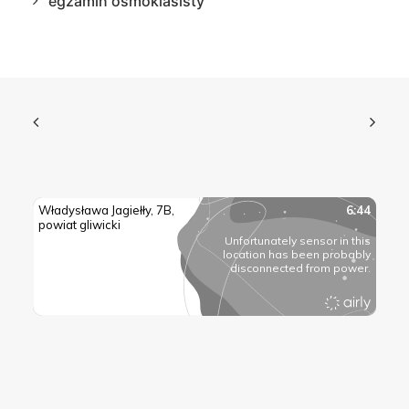
egzamin ósmoklasisty