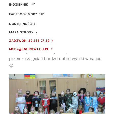
E-DZIENNIK
FACEBOOK MSP7
DOSTĘPNOŚĆ
MAPA STRONY
ZADZWOŃ: 32 235 27 39
Na koniec roku szkolnego przesyłam klasie
6d
MSP7@KNUROW.EDU.PL
zasłużony PREZENT w podziękowaniu za
przemiłe zajęcia i bardzo dobre wyniki w nauce
😉