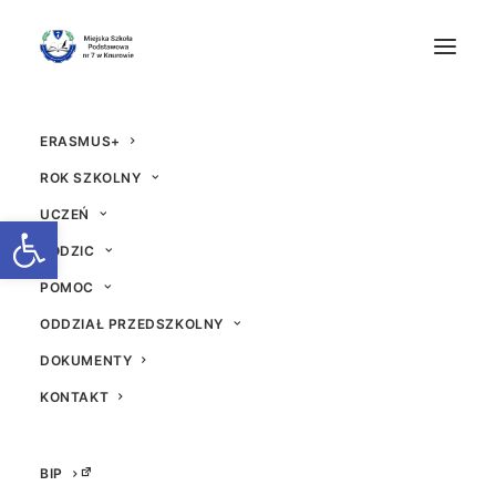
ERASMUS+
ROK SZKOLNY
UCZEŃ
Otwórz pasek narzędzi
RODZIC
POMOC
Prezent dla 6d
ODDZIAŁ PRZEDSZKOLNY
DOKUMENTY
21 CZERWCA 2017
|
W
AKTUALNOŚCI
|
PRZEZ
ADM
KONTAKT
BIP