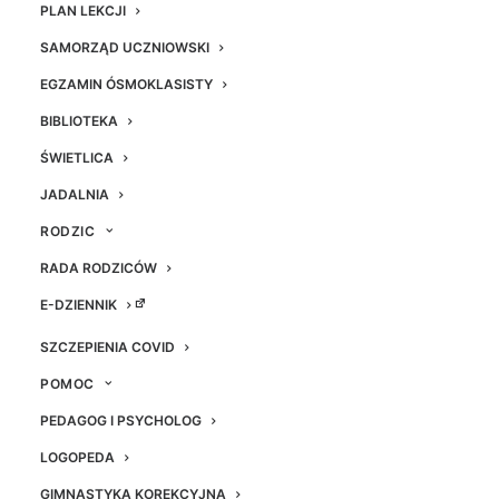
PLAN LEKCJI
SAMORZĄD UCZNIOWSKI
EGZAMIN ÓSMOKLASISTY
BIBLIOTEKA
ŚWIETLICA
JADALNIA
RODZIC
RADA RODZICÓW
pożegnanie
pożegnanie
pożegnanie
pożegnanie
E-DZIENNIK
klas 8 MSP
klas 8 MSP
klas 8 MSP
klas 8 MSP
7 Knurów
7 Knurów
7 Knurów
7 Knurów
2019
2019
2019
2019
SZCZEPIENIA COVID
POMOC
PEDAGOG I PSYCHOLOG
LOGOPEDA
pożegnanie
pożegnanie
pożegnanie
pożegnanie
pożegnanie
GIMNASTYKA KOREKCYJNA