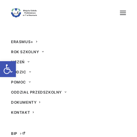
ERASMUS+
ROK SZKOLNY
Otwórz pasek narzędzi
UCZEŃ
RODZIC
Pierwsza praca techni
POMOC
ODDZIAŁ PRZEDSZKOLNY
czna po wakacjach
DOKUMENTY
19 WRZEŚNIA 2025
|
W
AKTUALNOŚCI
|
PRZEZ
BEATA
KONTAKT
BIP