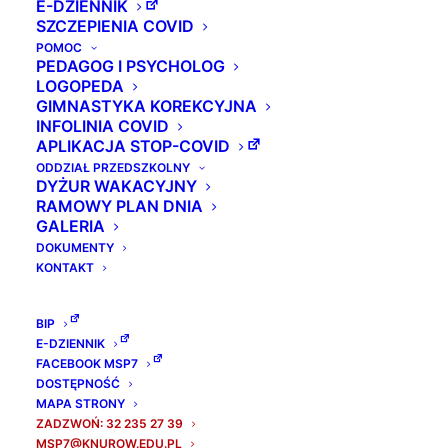
E-DZIENNIK
Obserwowały tam sposoby nauczania języka
SZCZEPIENIA COVID
angielskiego, lekcje kulturowe i historycznych.
POMOC
Poznawały też sposoby wykorzystywania
PEDAGOG I PSYCHOLOG
LOGOPEDA
nowoczesnych technologii informacyjnych oraz
GIMNASTYKA KOREKCYJNA
włączanie uczniów z SPE w czynny udział w
INFOLINIA COVID
APLIKACJA STOP-COVID
zajęciach lekcyjnych.
ODDZIAŁ PRZEDSZKOLNY
Mogły też zaobserwować codzienne życie
DYŻUR WAKACYJNY
szkoły oraz apel wychowawczy.
RAMOWY PLAN DNIA
GALERIA
Dodatkowo odwiedziły też pobliską szkołę
DOKUMENTY
średnią, gdzie wykonały prace plastyczne –
KONTAKT
obrazy wykonane techniką ebru.
Dzięki uprzejmości tureckich przyjaciół grupa
BIP
mogła odwiedzić miasto mocno związane z
E-DZIENNIK
FACEBOOK MSP7
kulturą chrześcijańską – Tata,z którego
DOSTĘPNOŚĆ
pochodził święty Paweł.
MAPA STRONY
ZADZWOŃ: 32 235 27 39
Pobyt w Adanie był niezwykłym
MSP7@KNUROW.EDU.PL