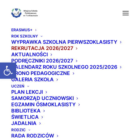
ERASMUS+
ROK SZKOLNY
WYPRAWKA SZKOLNA PIERWSZOKLASISTY
REKRUTACJA 2026/2027
Mobilności
AKTUALNOŚCI
PODRĘCZNIKI 2026/2027
Otwórz pasek narzędzi
KALENDARZ ROKU SZKOLNEGO 2025/2026
GRONO PEDAGOGICZNE
Turcja
GALERIA SZKOŁA
UCZEŃ
W dniach 17-23 marca grupa nauczycieli
PLAN LEKCJI
SAMORZĄD UCZNIOWSKI
wyjechała do szkoły w tureckiej Adanie, by
EGZAMIN ÓSMOKLASISTY
obserwować tam pracę.
BIBLIOTEKA
W wyjeździe brały udział pani Marzena Urbaniak,
ŚWIETLICA
JADALNIA
Beata Stanielewicz, Monika Szopa oraz Anna
RODZIC
Lasota.
RADA RODZICÓW