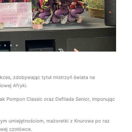
kces, zdobywając tytuł mistrzyń świata na
owej Afryki.
jak Pompon Classic oraz Defilada Senior, imponując
nałym umiejętnościom, mażoretki z Knurowa po raz
owej czołówce.