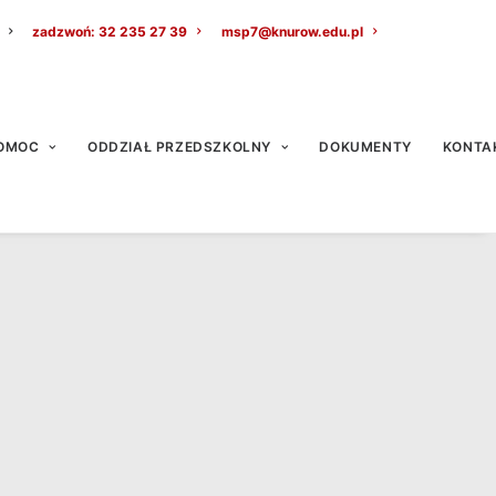
zadzwoń: 32 235 27 39
msp7@knurow.edu.pl
OMOC
ODDZIAŁ PRZEDSZKOLNY
DOKUMENTY
KONTA