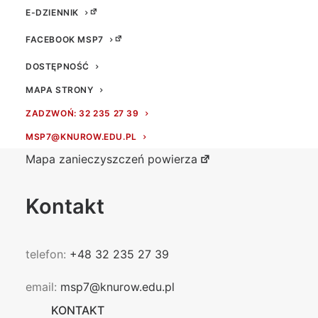
E-DZIENNIK
FACEBOOK MSP7
DOSTĘPNOŚĆ
MAPA STRONY
Przydatne linki
ZADZWOŃ: 32 235 27 39
MSP7@KNUROW.EDU.PL
Mapa zanieczyszczeń powierza
Kontakt
telefon:
+48 32 235 27 39
email:
msp7@knurow.edu.pl
KONTAKT