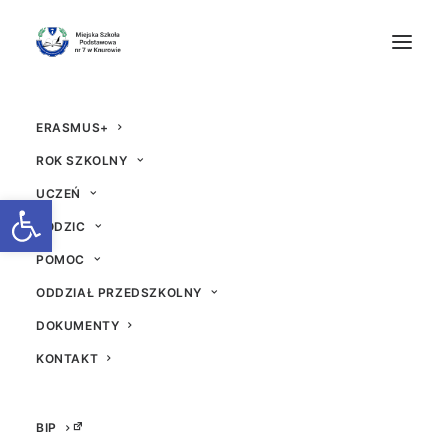
ERASMUS+
ROK SZKOLNY
UCZEŃ
Otwórz pasek narzędzi
RODZIC
POMOC
ODDZIAŁ PRZEDSZKOLNY
DOKUMENTY
KONTAKT
BIP