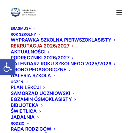
ERASMUS+
ROK SZKOLNY
WYPRAWKA SZKOLNA PIERWSZOKLASISTY
REKRUTACJA 2026/2027
AKTUALNOŚCI
PODRĘCZNIKI 2026/2027
Otwórz pasek narzędzi
KALENDARZ ROKU SZKOLNEGO 2025/2026
GRONO PEDAGOGICZNE
GALERIA SZKOŁA
Karta rowerowa - egz
UCZEŃ
PLAN LEKCJI
amin praktyczny
SAMORZĄD UCZNIOWSKI
EGZAMIN ÓSMOKLASISTY
BIBLIOTEKA
29 MAJA 2025
|
W
AKTUALNOŚCI
|
PRZEZ
BEATA
ŚWIETLICA
JADALNIA
RODZIC
RADA RODZICÓW