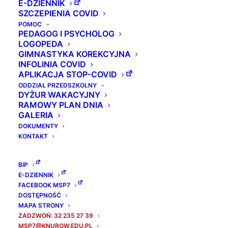
E-DZIENNIK
SZCZEPIENIA COVID
POMOC
PEDAGOG I PSYCHOLOG
LOGOPEDA
GIMNASTYKA KOREKCYJNA
INFOLINIA COVID
APLIKACJA STOP-COVID
ODDZIAŁ PRZEDSZKOLNY
DYŻUR WAKACYJNY
RAMOWY PLAN DNIA
GALERIA
DOKUMENTY
KONTAKT
BIP
E-DZIENNIK
FACEBOOK MSP7
Karta rowerowa – egzamin praktyczny.
DOSTĘPNOŚĆ
MAPA STRONY
ZDANY W 100%!
ZADZWOŃ: 32 235 27 39
Wszystkim zdającym GRATULUJEMY!!!
MSP7@KNUROW.EDU.PL