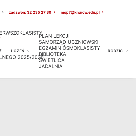
zadzwoń: 32 235 27 39
msp7@knurow.edu.pl
ERWSZOKLASISTY
PLAN LEKCJI
7
SAMORZĄD UCZNIOWSKI
EGZAMIN ÓSMOKLASISTY
7
UCZEŃ
RODZIC
BIBLIOTEKA
LNEGO 2025/2026
ŚWIETLICA
JADALNIA