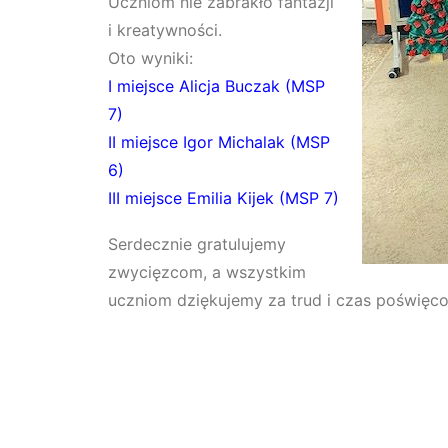
Uczniom nie zabrakło fantazji
i kreatywności.
Oto wyniki:
I miejsce Alicja Buczak (MSP
7)
II miejsce Igor Michalak (MSP
6)
III miejsce Emilia Kijek (MSP 7)
Serdecznie gratulujemy
zwycięzcom, a wszystkim
uczniom dziękujemy za trud i czas poświęc