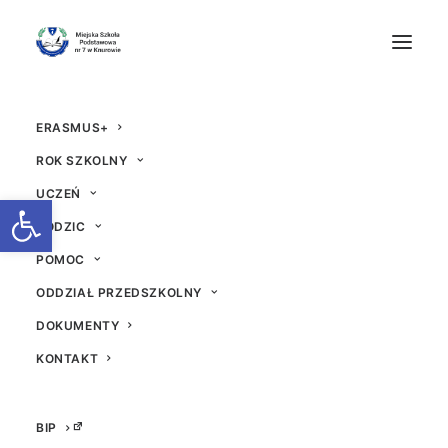
ERASMUS+
ROK SZKOLNY
UCZEŃ
Otwórz pasek narzędzi
RODZIC
POMOC
Festiwal Kolorów 4-8
ODDZIAŁ PRZEDSZKOLNY
kwietnia
DOKUMENTY
KONTAKT
30 MARCA 2022
|
W
AKTUALNOŚCI
|
PRZEZ
IMPORT
BIP