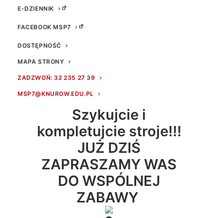
E-DZIENNIK
FACEBOOK MSP7
DOSTĘPNOŚĆ
MAPA STRONY
Zbliża się kolejny Fes
ZADZWOŃ: 32 235 27 39
tiwal Kolorów!!!
MSP7@KNUROW.EDU.PL
Szykujcie i
kompletujcie stroje!!!
JUŻ DZIŚ
ZAPRASZAMY WAS
DO WSPÓLNEJ
ZABAWY