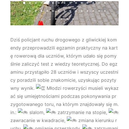
Dziś policjant ruchu drogowego z gliwickiej kom
endy przeprowadzili egzamin praktyczny na kart
ę rowerową dla uczniów, którym udało się pomy
ślnie zaliczyć test z wiedzy teoretycznej. Do egz
aminu przystąpiło 28 uczniów i wszyscy uczestni
cy poradzili sobie znakomicie, uzyskując pozyty
wny wynik.
Młodzi rowerzyści musieli wykaz
ać się umiejętnościami podczas pokonywania pr
zygotowanego toru, na którym znajdowały się m.
in.:
slalom,
zatrzymanie na stopie,
zawracanie w kwadracie,
zmiana kierunku r
uchu,
omijanie przeszkody,
zatrzymani