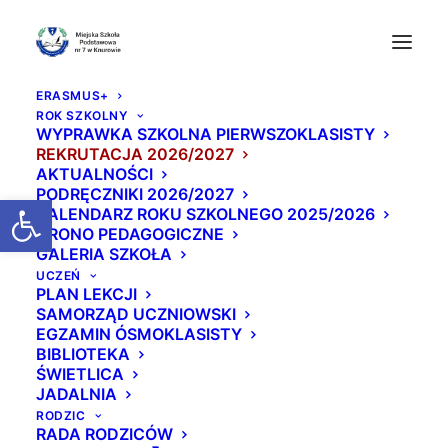
ERASMUS+
ROK SZKOLNY
WYPRAWKA SZKOLNA PIERWSZOKLASISTY
REKRUTACJA 2026/2027
AKTUALNOŚCI
PODRĘCZNIKI 2026/2027
Otwórz pasek narzędzi
KALENDARZ ROKU SZKOLNEGO 2025/2026
GRONO PEDAGOGICZNE
GALERIA SZKOŁA
Egzamin na kartę row
UCZEŃ
PLAN LEKCJI
erową 🚴‍♀️
SAMORZĄD UCZNIOWSKI
EGZAMIN ÓSMOKLASISTY
BIBLIOTEKA
27 MAJA 2026
|
W
AKTUALNOŚCI
|
PRZEZ
BEATA
ŚWIETLICA
JADALNIA
RODZIC
RADA RODZICÓW