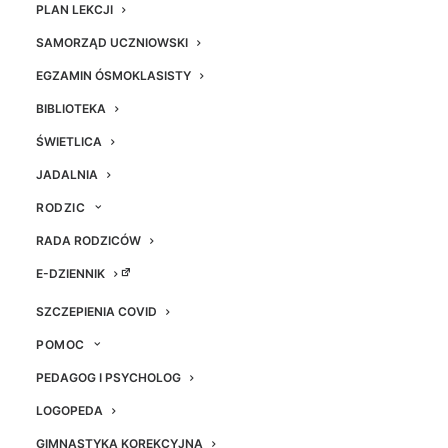
PLAN LEKCJI
SAMORZĄD UCZNIOWSKI
EGZAMIN ÓSMOKLASISTY
BIBLIOTEKA
ŚWIETLICA
Przydatne linki
JADALNIA
RODZIC
Mapa zanieczyszczeń powierza
RADA RODZICÓW
E-DZIENNIK
Kontakt
SZCZEPIENIA COVID
POMOC
telefon:
+48 32 235 27 39
PEDAGOG I PSYCHOLOG
email:
msp7@knurow.edu.pl
LOGOPEDA
KONTAKT
GIMNASTYKA KOREKCYJNA