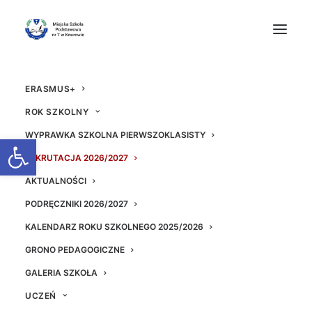
ERASMUS+
ROK SZKOLNY
WYPRAWKA SZKOLNA PIERWSZOKLASISTY
Otwórz pasek narzędzi
REKRUTACJA 2026/2027
AKTUALNOŚCI
PODRĘCZNIKI 2026/2027
KALENDARZ ROKU SZKOLNEGO 2025/2026
GRONO PEDAGOGICZNE
GALERIA SZKOŁA
UCZEŃ