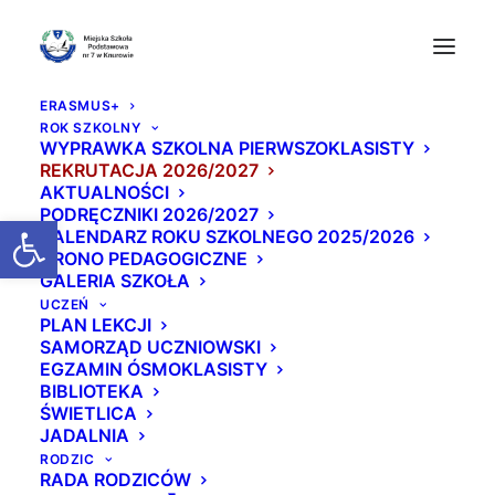
ERASMUS+
ROK SZKOLNY
WYPRAWKA SZKOLNA PIERWSZOKLASISTY
REKRUTACJA 2026/2027
AKTUALNOŚCI
PODRĘCZNIKI 2026/2027
Otwórz pasek narzędzi
KALENDARZ ROKU SZKOLNEGO 2025/2026
GRONO PEDAGOGICZNE
GALERIA SZKOŁA
Dzień Otwarty w Siód
UCZEŃ
PLAN LEKCJI
emce - zapraszamy!
SAMORZĄD UCZNIOWSKI
EGZAMIN ÓSMOKLASISTY
BIBLIOTEKA
4 LUTEGO 2026
|
W
AKTUALNOŚCI
|
PRZEZ
BEATA
ŚWIETLICA
JADALNIA
RODZIC
RADA RODZICÓW