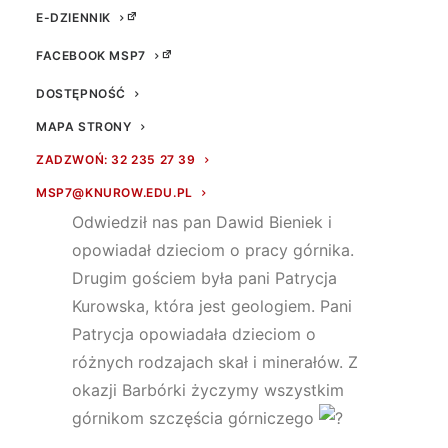
E-DZIENNIK
FACEBOOK MSP7
DOSTĘPNOŚĆ
MAPA STRONY
Z okazji Dnia Górnika dzieci z
ZADZWOŃ: 32 235 27 39
oddziałów przedszkolnych miały w
miniony piątek specjalnych gości.
MSP7@KNUROW.EDU.PL
Odwiedził nas pan Dawid Bieniek i
opowiadał dzieciom o pracy górnika.
Drugim gościem była pani Patrycja
Kurowska, która jest geologiem. Pani
Patrycja opowiadała dzieciom o
różnych rodzajach skał i minerałów. Z
okazji Barbórki życzymy wszystkim
górnikom szczęścia górniczego