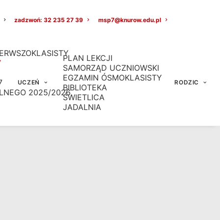
zadzwoń: 32 235 27 39
msp7@knurow.edu.pl
ERWSZOKLASISTY
PLAN LEKCJI
7
SAMORZĄD UCZNIOWSKI
EGZAMIN ÓSMOKLASISTY
7
UCZEŃ
RODZIC
BIBLIOTEKA
LNEGO 2025/2026
ŚWIETLICA
JADALNIA